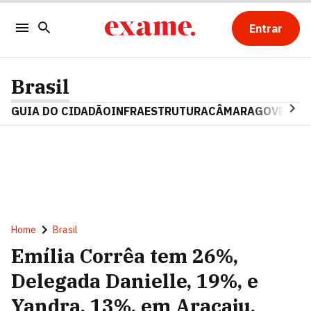
Entrar
Brasil
GUIA DO CIDADÃO
INFRAESTRUTURA
CÂMARA
GOVERNO 
Home
Brasil
Emília Corrêa tem 26%,
Delegada Danielle, 19%, e
Yandra, 13%, em Aracaju,