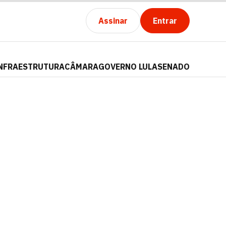
Assinar
Entrar
NFRAESTRUTURA
CÂMARA
GOVERNO LULA
SENADO