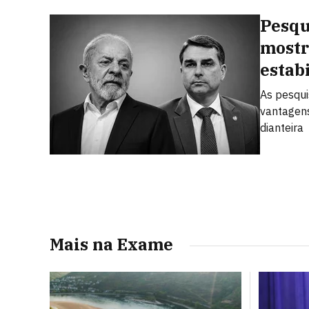
Pesqu
mostr
estab
As pesqui
vantagens
dianteira
Mais na Exame