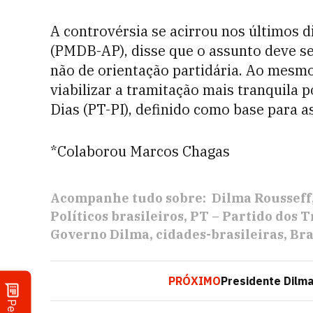
A controvérsia se acirrou nos últimos d
(PMDB-AP), disse que o assunto deve s
não de orientação partidária. Ao mesmo
viabilizar a tramitação mais tranquila 
Dias (PT-PI), definido como base para a
*Colaborou Marcos Chagas
Acompanhe tudo sobre:
Dilma Rousseff
Políticos brasileiros
PT – Partido dos 
Governo Dilma
cidades-brasileiras
Bra
PRÓXIMO
Presidente Dilma