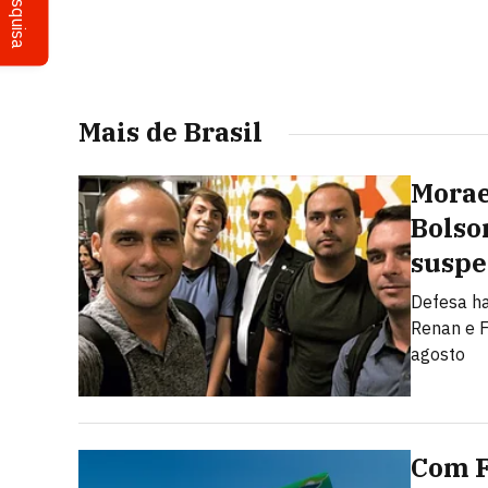
Pesquisa
Mais de Brasil
Morae
Bolso
suspe
Defesa ha
Renan e F
agosto
Com F