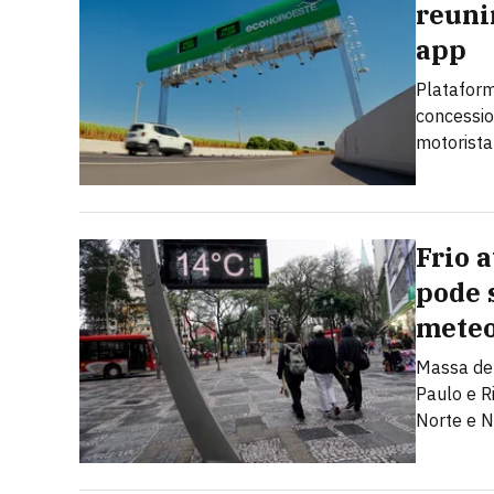
reuni
app
Plataform
concessio
motorista
Frio 
pode s
meteo
Massa de 
Paulo e R
Norte e N