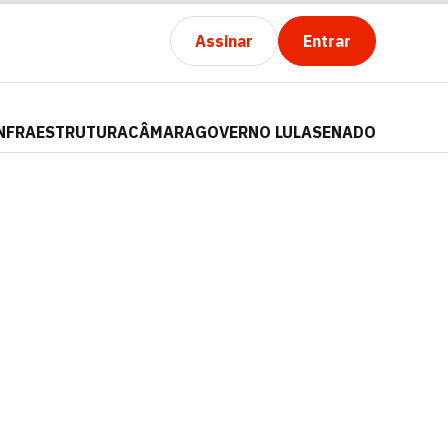
Assinar
Entrar
NFRAESTRUTURA
CÂMARA
GOVERNO LULA
SENADO