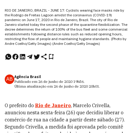
RIO DE JANEIRO, BRAZIL - JUNE 17: Cyclists wearing face masks ride by
the Rodrigo de Freitas Lagoon amidst the coronavirus (COVID-19)
pandemic on June 17, 2020 in Rio de Janeiro, Brazil. The city of Rio de
Janeiro started today the second phase of the quarantine flexibilization. The
decree determines the return of 100% of the bus fleet and some commercial
establishments following distance rules such as reduced opening hours,
restricting the flow of people and maintaining hygiene standards. (Photo by
Andre Coelho/Getty Images) (Andre Coelho/Getty Images)
Agência Brasil
AB
Publicado em
26 de junho de 2020
19h56
.
Última atualização em
26 de junho de 2020
20h01
.
O prefeito do
Rio de Janeiro
, Marcelo Crivella,
anunciou nesta sexta-feira (26) que decidiu liberar o
comércio de rua na cidade a partir deste sábado (27).
Segundo Crivella, a medida foi aprovada pelo comitê