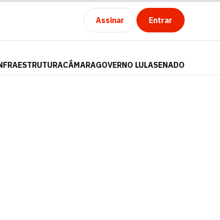
Assinar
Entrar
NFRAESTRUTURA
CÂMARA
GOVERNO LULA
SENADO