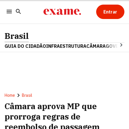
Entrar
Brasil
GUIA DO CIDADÃO
INFRAESTRUTURA
CÂMARA
GOVERNO 
Home
Brasil
Câmara aprova MP que
prorroga regras de
reembolso de passagem