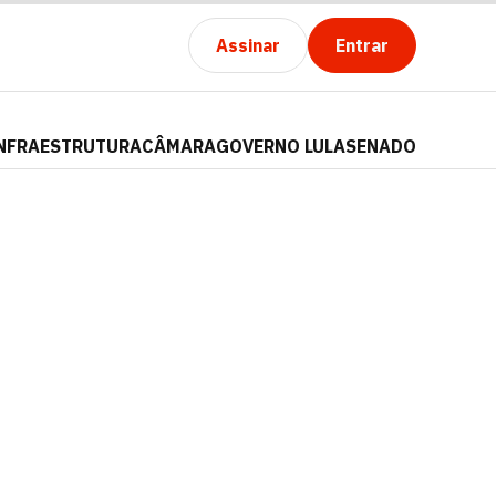
Assinar
Entrar
NFRAESTRUTURA
CÂMARA
GOVERNO LULA
SENADO