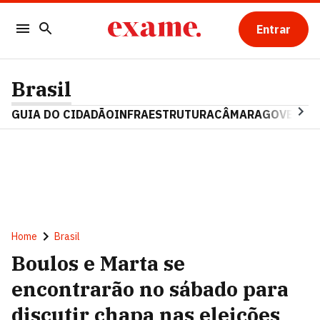
Entrar
Brasil
GUIA DO CIDADÃO
INFRAESTRUTURA
CÂMARA
GOVERNO 
Home
Brasil
Boulos e Marta se
encontrarão no sábado para
discutir chapa nas eleições