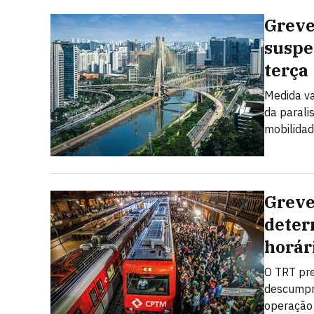
Greve
suspe
terça
Medida va
da parali
mobilidad
Greve
deter
horár
O TRT pre
descumpr
operação