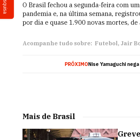
Pesquisa
O Brasil fechou a segunda-feira com um
pandemia e, na última semana, registr
por dia e quase 1.900 novas mortes, de
Acompanhe tudo sobre:
Futebol
Jair B
PRÓXIMO
Nise Yamaguchi nega 
Mais de Brasil
Greve