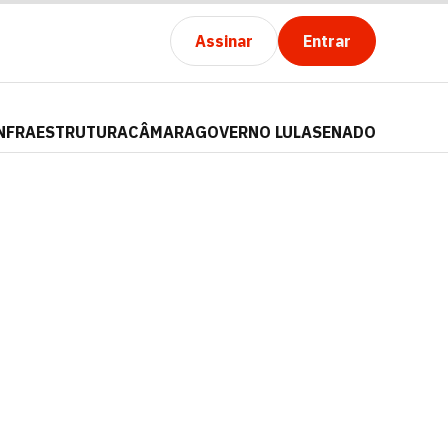
Assinar
Entrar
NFRAESTRUTURA
CÂMARA
GOVERNO LULA
SENADO