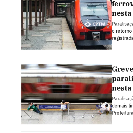
ferro
nesta
Paralisaç
o retorno
registrad
Greve
paral
nesta
Paralisaç
demais li
Prefeitur