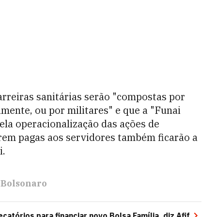
arreiras sanitárias serão "compostas por
amente, ou por militares" e que a "Funai
ela operacionalização das ações de
serem pagas aos servidores também ficarão a
i.
 Bolsonaro
atórios para financiar novo Bolsa Família, diz Afif