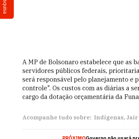
Pesquisa
A MP de
Bolsonaro
estabelece que as b
servidores públicos federais, prioritari
será responsável pelo planejamento e p
controle". Os custos com as diárias a 
cargo da dotação orçamentária da Funa
Acompanhe tudo sobre:
Indígenas
Jair
PRÓXIMO
Governo não usará prec