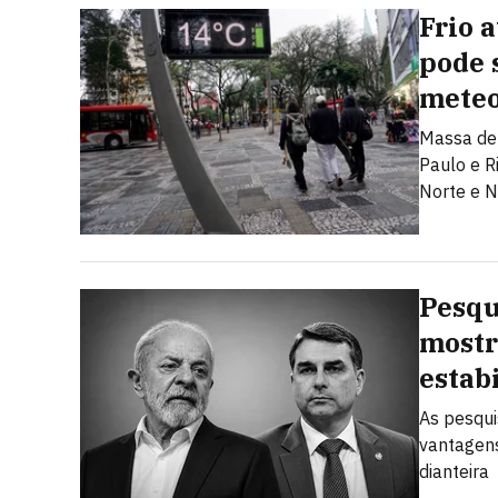
Frio 
pode s
meteo
Massa de 
Paulo e R
Norte e N
Pesqu
mostr
estab
As pesqui
vantagens
dianteira