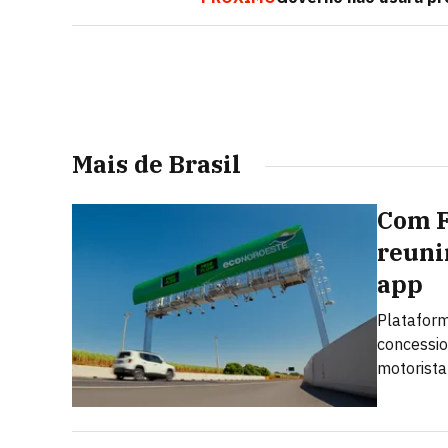
Mais de Brasil
Com F
reuni
app
Plataform
concessio
motorista