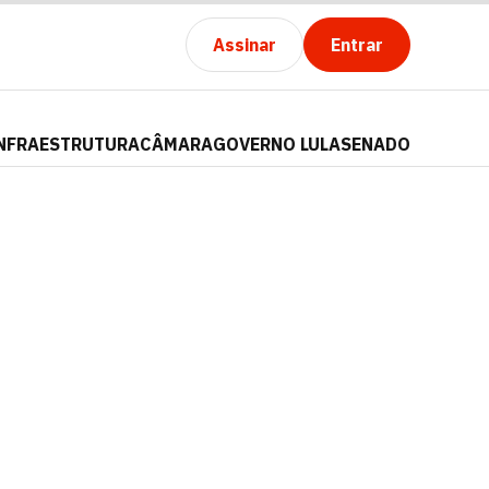
Assinar
Entrar
NFRAESTRUTURA
CÂMARA
GOVERNO LULA
SENADO