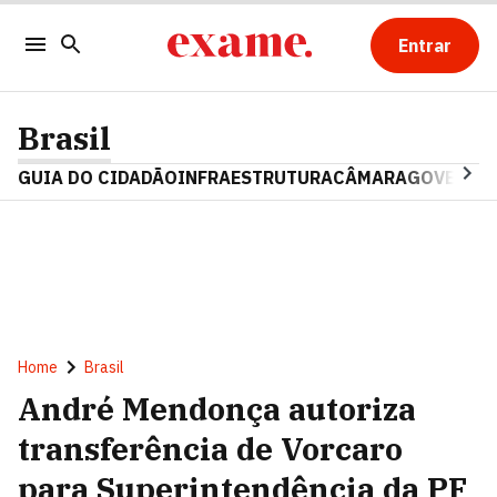
Entrar
Brasil
GUIA DO CIDADÃO
INFRAESTRUTURA
CÂMARA
GOVERNO 
Home
Brasil
André Mendonça autoriza
transferência de Vorcaro
para Superintendência da PF