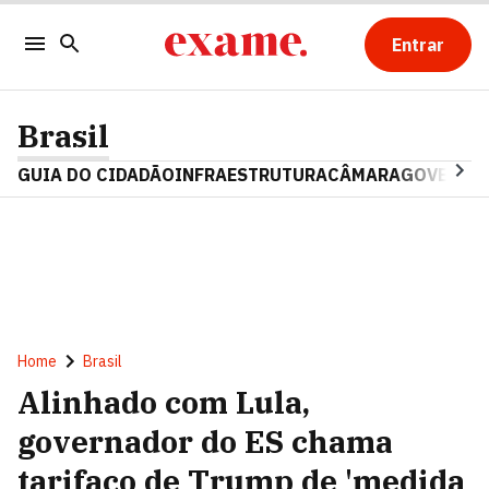
Entrar
Brasil
GUIA DO CIDADÃO
INFRAESTRUTURA
CÂMARA
GOVERNO 
Home
Brasil
Alinhado com Lula,
governador do ES chama
tarifaço de Trump de 'medida