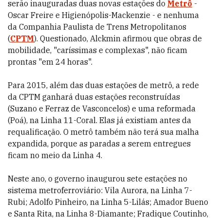
serão inauguradas duas novas estações do
Metrô
-
Oscar Freire e Higienópolis-Mackenzie - e nenhuma
da Companhia Paulista de Trens Metropolitanos
(
CPTM
). Questionado, Alckmin afirmou que obras de
mobilidade, "caríssimas e complexas", não ficam
prontas "em 24 horas".
Para 2015, além das duas estações de metrô, a rede
da CPTM ganhará duas estações reconstruídas
(Suzano e Ferraz de Vasconcelos) e uma reformada
(Poá), na Linha 11-Coral. Elas já existiam antes da
requalificação. O metrô também não terá sua malha
expandida, porque as paradas a serem entregues
ficam no meio da Linha 4.
Neste ano, o governo inaugurou sete estações no
sistema metroferroviário: Vila Aurora, na Linha 7-
Rubi; Adolfo Pinheiro, na Linha 5-Lilás; Amador Bueno
e Santa Rita, na Linha 8-Diamante; Fradique Coutinho,