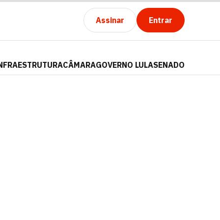
Assinar
Entrar
NFRAESTRUTURA
CÂMARA
GOVERNO LULA
SENADO