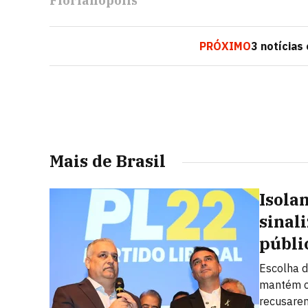
Florianópolis
PRÓXIMO
3 notícia
Mais de Brasil
Isola
sinal
públi
Escolha d
mantém ch
recusarem