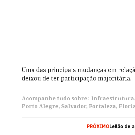
Uma das principais mudanças em relação
deixou de ter participação majoritária.
Acompanhe tudo sobre:
Infraestrutura
Porto Alegre
Salvador
Fortaleza
Flori
PRÓXIMO
Leilão de 