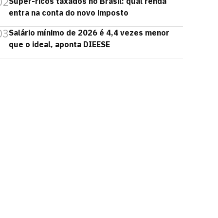
02
Super-ricos taxados no Brasil: qual renda
entra na conta do novo imposto
03
Salário mínimo de 2026 é 4,4 vezes menor
que o ideal, aponta DIEESE