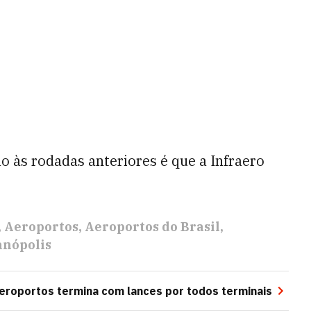
 às rodadas anteriores é que a Infraero
Aeroportos
Aeroportos do Brasil
anópolis
aeroportos termina com lances por todos terminais