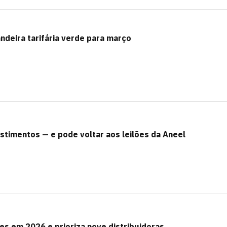
ndeira tarifária verde para março
estimentos — e pode voltar aos leilões da Aneel
hões em 2026 e prioriza nove distribuidoras