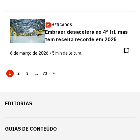
MERCADOS
Embraer desacelera no 4º tri, mas
tem receita recorde em 2025
6 de março de 2026 • 5 min de leitura
1
2
3
...
73
>
EDITORIAS
GUIAS DE CONTEÚDO