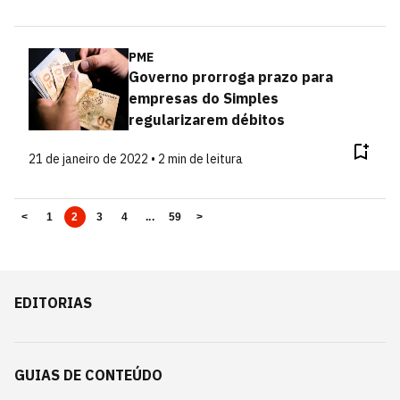
PME
Governo prorroga prazo para
empresas do Simples
regularizarem débitos
21 de janeiro de 2022 • 2 min de leitura
<
1
2
3
4
...
59
>
EDITORIAS
GUIAS DE CONTEÚDO