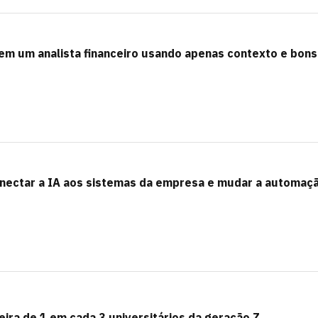
m um analista financeiro usando apenas contexto e bons
nectar a IA aos sistemas da empresa e mudar a automaç
eira de 1 em cada 3 universitários da geração Z