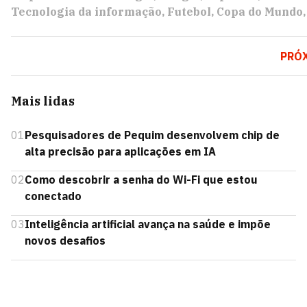
Tecnologia da informação
Futebol
Copa do Mundo
PRÓ
Mais lidas
01
Pesquisadores de Pequim desenvolvem chip de
alta precisão para aplicações em IA
02
Como descobrir a senha do Wi-Fi que estou
conectado
03
Inteligência artificial avança na saúde e impõe
novos desafios