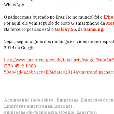
WhatsApp.
O gadget mais buscado no Brasil (e no mundo) foi o
iPho
Por aqui, ele vem seguido do Moto G, smartphone da
Mot
Na terceiro posição está o
Galaxy S5
, da
Samsung
.
Veja a seguir alguns dos rankings e o vídeo de retrospec
2014 do Google.
http://www.google.com/trends/topcharts/widget?cid=3af
f27b-45e2-b883-
58ab4cd4a26b&geo=BR&date=2014&vm=trendingchar
Acompanhe tudo sobre:
Empresas
Empresas de in
Empresas americanas
Internet
empresas-de-tecnologia
Google
Esportes