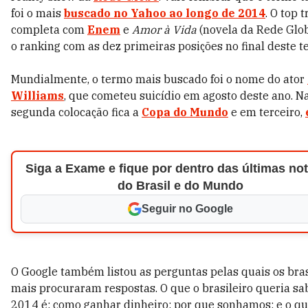
foi o mais
buscado no Yahoo ao longo de 2014
. O top t
completa com
Enem
e
Amor à Vida
(novela da Rede Glob
o ranking com as dez primeiras posições no final deste te
Mundialmente, o termo mais buscado foi o nome do ator
Williams
, que cometeu suicídio em agosto deste ano. N
segunda colocação fica a
Copa do Mundo
e em terceiro,
Siga a Exame e fique por dentro das últimas not
do Brasil e do Mundo
Seguir no Google
O Google também listou as perguntas pelas quais os bras
mais procuraram respostas. O que o brasileiro queria s
2014 é: como ganhar dinheiro; por que sonhamos; e o qu