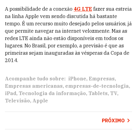
A possibilidade de a conexão
4G LTE
fazer sua estreia
na linha Apple vem sendo discutida há bastante
tempo. É um recurso muito desejado pelos usuários, já
que permite navegar na internet velozmente. Mas as
redes LTE ainda não estão disponíveis em todos os
lugares. No Brasil, por exemplo, a previsão é que as
primeiras sejam inauguradas às vésperas da Copa de
2014.
Acompanhe tudo sobre:
iPhone
Empresas
Empresas americanas
empresas-de-tecnologia
iPad
Tecnologia da informação
Tablets
TV
Televisão
Apple
PRÓXIMO