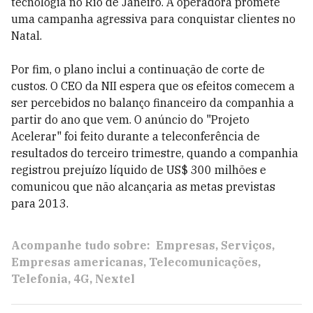
tecnologia no Rio de Janeiro. A operadora promete
uma campanha agressiva para conquistar clientes no
Natal.
Por fim, o plano inclui a continuação de corte de
custos. O CEO da NII espera que os efeitos comecem a
ser percebidos no balanço financeiro da companhia a
partir do ano que vem. O anúncio do "Projeto
Acelerar" foi feito durante a teleconferência de
resultados do terceiro trimestre, quando a companhia
registrou prejuízo líquido de US$ 300 milhões e
comunicou que não alcançaria as metas previstas
para 2013.
Acompanhe tudo sobre:
Empresas
Serviços
Empresas americanas
Telecomunicações
Telefonia
4G
Nextel