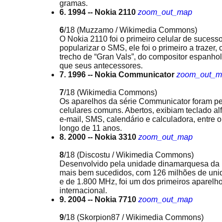
gramas.
6. 1994 -- Nokia 2110
zoom_out_map
6
/18
(Muzzamo / Wikimedia Commons)
O Nokia 2110 foi o primeiro celular de suces
popularizar o SMS, ele foi o primeiro a traze
trecho de “Gran Vals”, do compositor espanhol
que seus antecessores.
7. 1996 -- Nokia Communicator
zoom_out_m
7
/18
(Wikimedia Commons)
Os aparelhos da série Communicator foram p
celulares comuns. Abertos, exibiam teclado alf
e-mail, SMS, calendário e calculadora, entre 
longo de 11 anos.
8. 2000 -- Nokia 3310
zoom_out_map
8
/18
(Discostu / Wikimedia Commons)
Desenvolvido pela unidade dinamarquesa da N
mais bem sucedidos, com 126 milhões de uni
e de 1.800 MHz, foi um dos primeiros aparelhos
internacional.
9. 2004 -- Nokia 7710
zoom_out_map
9
/18
(Skorpion87 / Wikimedia Commons)