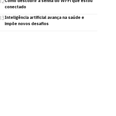
02
Como descobrir a senha do Wi-Fi que estou
conectado
03
Inteligência artificial avança na saúde e
impõe novos desafios