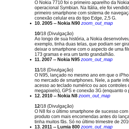
O Nokia 7710 foi o primeiro aparelho da Nokia
operacional Symbian. Na Itália, ele foi vendi
primeiro smartphone com sistema de navegaçã
conexão celular era do tipo Edge, 2,5 G.
10. 2005 -- Nokia N90
zoom_out_map
10
/18
(Divulgação)
Ao longo de sua história, a Nokia desenvolve
exemplo, tinha duas telas, que podiam ser gi
deixar o smartphone com o aspecto de uma fi
173 gramas e era um tanto grandalhão.
11. 2007 -- Nokia N95
zoom_out_map
11
/18
(Divulgação)
O N95, lançado no mesmo ano em que o iPhon
no mercado de smartphones. Nele, a parte infe
acesso ao teclado numérico ou aos controles d
megapixels), GPS e conexão 3G (enquanto o p
12. 2010 -- Nokia N8
zoom_out_map
12
/18
(Divulgação)
O N8 foi o último smartphone de sucesso com o
produto com mais encomendas antes do lança
tinha muitos fãs. Só no último trimestre de 2
13. 2011 -- Lumia 800
zoom_out_map