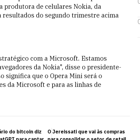
a produtora de celulares Nokia, da
ra resultados do segundo trimestre acima
stratégico com a Microsoft. Estamos
vegadores da Nokia", disse o presidente-
o significa que o Opera Mini será o
s da Microsoft e para as linhas de
io do bitcoin diz
O Jereissati que vai às compras
atGPT para captar
para consolidar o setor de retail