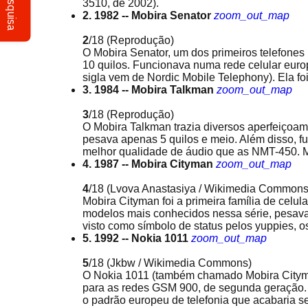
Pesquisa
3510, de 2002).
2. 1982 -- Mobira Senator
zoom_out_map
2
/18
(Reprodução)
O Mobira Senator, um dos primeiros telefones 
10 quilos. Funcionava numa rede celular eur
sigla vem de Nordic Mobile Telephony). Ela foi
3. 1984 -- Mobira Talkman
zoom_out_map
3
/18
(Reprodução)
O Mobira Talkman trazia diversos aperfeiçoa
pesava apenas 5 quilos e meio. Além disso, f
melhor qualidade de áudio que as NMT-450. Ma
4. 1987 -- Mobira Cityman
zoom_out_map
4
/18
(Lvova Anastasiya / Wikimedia Commons
Mobira Cityman foi a primeira família de celu
modelos mais conhecidos nessa série, pesava 
visto como símbolo de status pelos yuppies, o
5. 1992 -- Nokia 1011
zoom_out_map
5
/18
(Jkbw / Wikimedia Commons)
O Nokia 1011 (também chamado Mobira Cityman
para as redes GSM 900, de segunda geração. 
o padrão europeu de telefonia que acabaria 