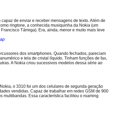
so capaz de enviar e receber mensagens de texto. Além de
r, como ringtone, a conhecida musiquinha da Nokia (um
 Francisco Tárrega). Era, ainda, menor e muito mais leve
ap
ercussores dos smartphones. Quando fechados, pareciam
anumérico e tela de cristal líquido. Tinham funções de fax,
outras. A Nokia criou sucessivos modelos dessa série ao
okia, o 3310 foi um dos celulares de segunda geração
dades vendidas. Capaz de trabalhar em redes GSM de 900
 multibandas. Essa característica facilitou o roaming