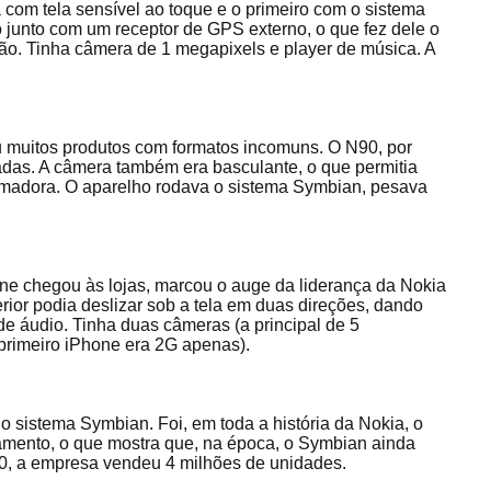
 com tela sensível ao toque e o primeiro com o sistema
do junto com um receptor de GPS externo, o que fez dele o
o. Tinha câmera de 1 megapixels e player de música. A
u muitos produtos com formatos incomuns. O N90, por
radas. A câmera também era basculante, o que permitia
lmadora. O aparelho rodava o sistema Symbian, pesava
e chegou às lojas, marcou o auge da liderança da Nokia
rior podia deslizar sob a tela em duas direções, dando
e áudio. Tinha duas câmeras (a principal de 5
rimeiro iPhone era 2G apenas).
 sistema Symbian. Foi, em toda a história da Nokia, o
mento, o que mostra que, na época, o Symbian ainda
010, a empresa vendeu 4 milhões de unidades.