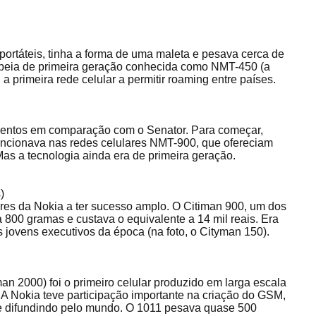
portáteis, tinha a forma de uma maleta e pesava cerca de
opeia de primeira geração conhecida como NMT-450 (a
 a primeira rede celular a permitir roaming entre países.
mentos em comparação com o Senator. Para começar,
uncionava nas redes celulares NMT-900, que ofereciam
s a tecnologia ainda era de primeira geração.
)
lares da Nokia a ter sucesso amplo. O Citiman 900, um dos
800 gramas e custava o equivalente a 14 mil reais. Era
s jovens executivos da época (na foto, o Cityman 150).
 2000) foi o primeiro celular produzido em larga escala
A Nokia teve participação importante na criação do GSM,
se difundindo pelo mundo. O 1011 pesava quase 500