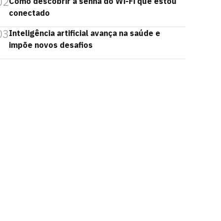
02
Como descobrir a senha do Wi-Fi que estou
conectado
03
Inteligência artificial avança na saúde e
impõe novos desafios