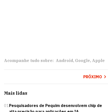
Acompanhe tudo sobre:
Android
Google
Apple
PRÓXIMO
Mais lidas
01
Pesquisadores de Pequim desenvolvem chip de
alta precisão para aplicações em IA