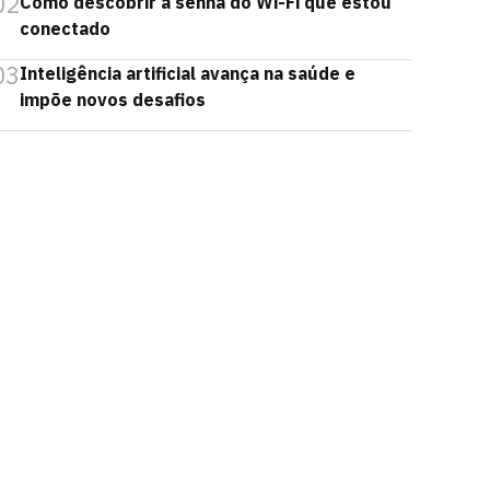
02
Como descobrir a senha do Wi-Fi que estou
conectado
03
Inteligência artificial avança na saúde e
impõe novos desafios