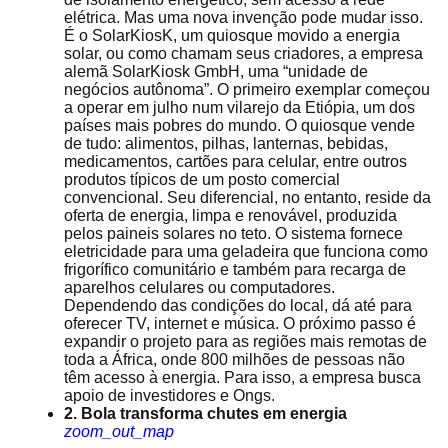
elétrica. Mas uma nova invenção pode mudar isso.
É o SolarKiosK, um quiosque movido a energia
solar, ou como chamam seus criadores, a empresa
alemã SolarKiosk GmbH, uma “unidade de
negócios autônoma”. O primeiro exemplar começou
a operar em julho num vilarejo da Etiópia, um dos
países mais pobres do mundo. O quiosque vende
de tudo: alimentos, pilhas, lanternas, bebidas,
medicamentos, cartões para celular, entre outros
produtos típicos de um posto comercial
convencional. Seu diferencial, no entanto, reside da
oferta de energia, limpa e renovável, produzida
pelos paineis solares no teto. O sistema fornece
eletricidade para uma geladeira que funciona como
frigorífico comunitário e também para recarga de
aparelhos celulares ou computadores.
Dependendo das condições do local, dá até para
oferecer TV, internet e música. O próximo passo é
expandir o projeto para as regiões mais remotas de
toda a África, onde 800 milhões de pessoas não
têm acesso à energia. Para isso, a empresa busca
apoio de investidores e Ongs.
2. Bola transforma chutes em energia
zoom_out_map