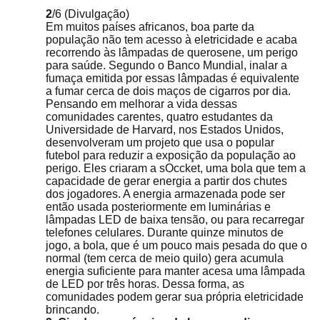
2
/6
(Divulgação)
Em muitos países africanos, boa parte da
população não tem acesso à eletricidade e acaba
recorrendo às lâmpadas de querosene, um perigo
para saúde. Segundo o Banco Mundial, inalar a
fumaça emitida por essas lâmpadas é equivalente
a fumar cerca de dois maços de cigarros por dia.
Pensando em melhorar a vida dessas
comunidades carentes, quatro estudantes da
Universidade de Harvard, nos Estados Unidos,
desenvolveram um projeto que usa o popular
futebol para reduzir a exposição da população ao
perigo. Eles criaram a sOccket, uma bola que tem a
capacidade de gerar energia a partir dos chutes
dos jogadores. A energia armazenada pode ser
então usada posteriormente em luminárias e
lâmpadas LED de baixa tensão, ou para recarregar
telefones celulares. Durante quinze minutos de
jogo, a bola, que é um pouco mais pesada do que o
normal (tem cerca de meio quilo) gera acumula
energia suficiente para manter acesa uma lâmpada
de LED por três horas. Dessa forma, as
comunidades podem gerar sua própria eletricidade
brincando.