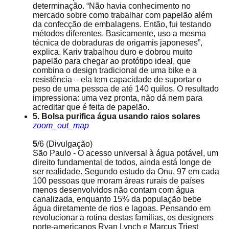
determinação. “Não havia conhecimento no
mercado sobre como trabalhar com papelão além
da confecção de embalagens. Então, fui testando
métodos diferentes. Basicamente, uso a mesma
técnica de dobraduras de origamis japoneses”,
explica. Kariv trabalhou duro e dobrou muito
papelão para chegar ao protótipo ideal, que
combina o design tradicional de uma bike e a
resistência – ela tem capacidade de suportar o
peso de uma pessoa de até 140 quilos. O resultado
impressiona: uma vez pronta, não dá nem para
acreditar que é feita de papelão.
5. Bolsa purifica água usando raios solares
zoom_out_map
5
/6
(Divulgação)
São Paulo - O acesso universal à água potável, um
direito fundamental de todos, ainda está longe de
ser realidade. Segundo estudo da Onu, 97 em cada
100 pessoas que moram áreas rurais de países
menos desenvolvidos não contam com água
canalizada, enquanto 15% da população bebe
água diretamente de rios e lagoas. Pensando em
revolucionar a rotina destas famílias, os designers
norte-americanos Ryan Lynch e Marcus Triest