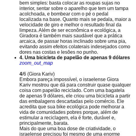
bem simples: basta colocar as roupas sujas no
interior, sentar sobre o aparelho que tem um tampa
acolchoada, e bombear com o pé o pedal
localizada na base. Quanto mais se pedala, maior a
velocidade de giro e melhor o resultado final da
limpeza. Além de ser econômica e ecológica, a
Giradora é também mais saudável que a prática
arcaica, de passar horas inclinado sobre uma pia,
evitando assim efeitos colaterais indesejados como
dores nas costas e lesões no punho.
4. Uma bicicleta de papelão de apenas 9 dólares
zoom_out_map
4
/6
(Giora Kariv)
Embora pareça impossível, o israelense Giora
Kariv mostrou que dá para construir quase qualquer
coisa com papelão reciclado. Com uma bagatela
de apenas 9 dólares, ele criou uma bicicleta a partir
das embalagens descartadas pelo comércio. Ele
acredita que sua bike ecológica pode melhorar a
vida de comunidades pobres porque, além de
estimular a reciclagem, ela é forte, durável e,
principalmente, barata.
Mais do que uma boa dose de criatividade, o
israelense precisou foi mesmo de uma enorme