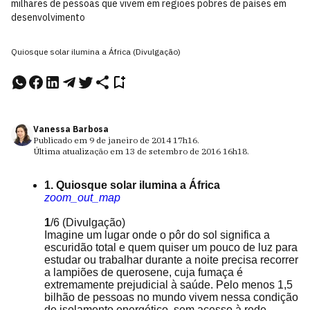
milhares de pessoas que vivem em regiões pobres de países em
desenvolvimento
Quiosque solar ilumina a África (Divulgação)
Vanessa Barbosa
Publicado em
9 de janeiro de 2014
17h16
.
Última atualização em
13 de setembro de 2016
16h18
.
1. Quiosque solar ilumina a África
zoom_out_map
1
/6
(Divulgação)
Imagine um lugar onde o pôr do sol significa a
escuridão total e quem quiser um pouco de luz para
estudar ou trabalhar durante a noite precisa recorrer
a lampiões de querosene, cuja fumaça é
extremamente prejudicial à saúde. Pelo menos 1,5
bilhão de pessoas no mundo vivem nessa condição
de isolamento energético, sem acesso à rede