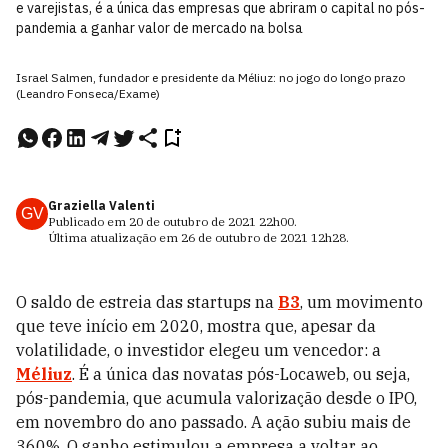
e varejistas, é a única das empresas que abriram o capital no pós-
pandemia a ganhar valor de mercado na bolsa
Israel Salmen, fundador e presidente da Méliuz: no jogo do longo prazo
(Leandro Fonseca/Exame)
Graziella Valenti
GV
Publicado em
20 de outubro de 2021
22h00
.
Última atualização em
26 de outubro de 2021
12h28
.
O saldo de estreia das startups na
B3
, um movimento
que teve início em 2020, mostra que, apesar da
volatilidade, o investidor elegeu um vencedor: a
Méliuz
. É a única das novatas pós-Locaweb, ou seja,
pós-pandemia, que acumula valorização desde o IPO,
em novembro do ano passado. A ação subiu mais de
360%. O ganho estimulou a empresa a voltar ao