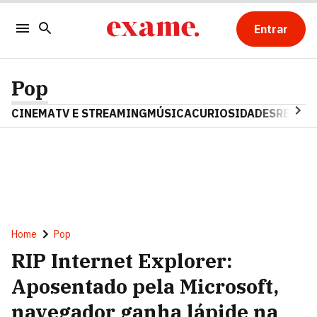
Entrar
Pop
CINEMA
TV E STREAMING
MÚSICA
CURIOSIDADES
REALIT
Home
Pop
RIP Internet Explorer:
Aposentado pela Microsoft,
navegador ganha lápide na