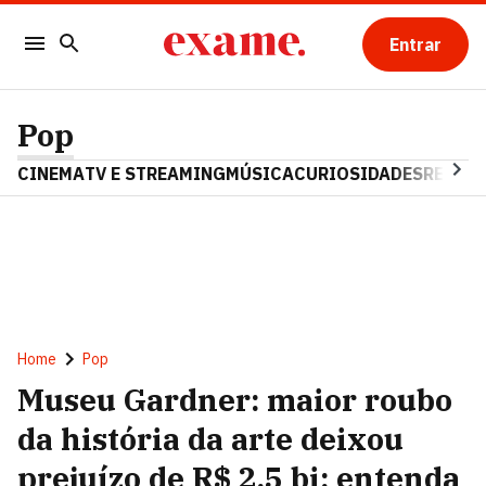
Entrar
Pop
CINEMA
TV E STREAMING
MÚSICA
CURIOSIDADES
REALIT
Home
Pop
Museu Gardner: maior roubo
da história da arte deixou
prejuízo de R$ 2,5 bi; entenda