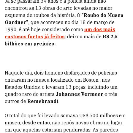
Já se passaram 34 anos e a polícia ainda não
encontrou as 13 obras de arte levadas no maior
esquema de roubos da história. O
"Roubo do Museu
Gardner"
, que aconteceu no dia 18 de março de
1990, é até hoje considerado como
um dos mais
custosos furtos já feitos
: deixou mais de
R$ 2,5
bilhões em prejuízo.
Naquele dia, dois homens disfarçados de policiais
entraram no museu localizado em Boston , nos
Estados Unidos, e levaram 13 peças, incluindo um
quadro raro do artista
Johannes Vermeer
e três
outros de
Remebrandt
.
O total do que foi levado somava US$ 500 milhões e o
museu, desde então, não repôs novas obras no lugar
em que aquelas estariam penduradas. As paredes