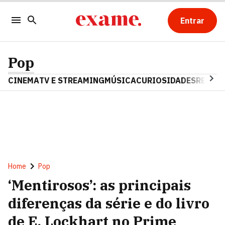
Entrar
Pop
CINEMA
TV E STREAMING
MÚSICA
CURIOSIDADES
REALIT
Home
Pop
‘Mentirosos’: as principais
diferenças da série e do livro
de E. Lockhart no Prime