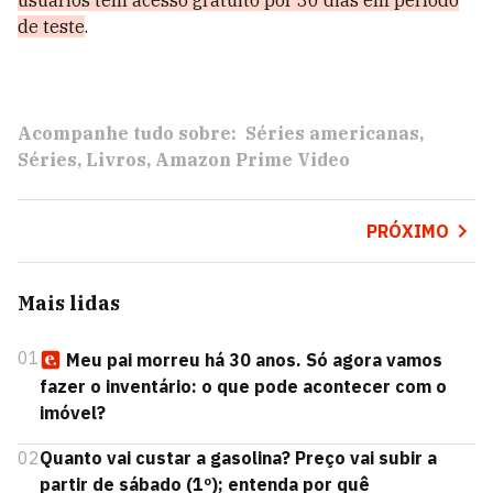
de teste
.
Acompanhe tudo sobre:
Séries americanas
Séries
Livros
Amazon Prime Video
PRÓXIMO
Mais lidas
01
Meu pai morreu há 30 anos. Só agora vamos
fazer o inventário: o que pode acontecer com o
imóvel?
02
Quanto vai custar a gasolina? Preço vai subir a
partir de sábado (1º); entenda por quê