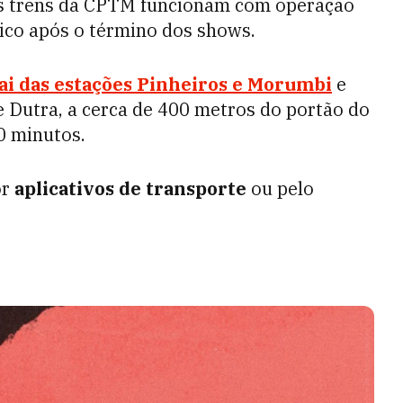
 os trens da CPTM funcionam com operação
blico após o término dos shows.
ai das estações Pinheiros e Morumbi
e
 Dutra, a cerca de 400 metros do portão do
0 minutos.
or
aplicativos de transporte
ou pelo