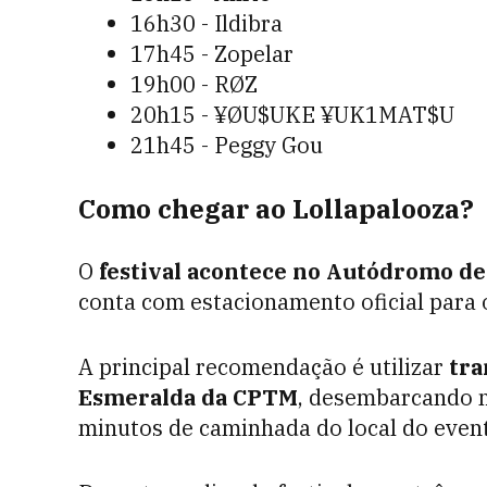
16h30 - Ildibra
17h45 - Zopelar
19h00 - RØZ
20h15 - ¥ØU$UKE ¥UK1MAT$U
21h45 - Peggy Gou
Como chegar ao Lollapalooza?
O
festival acontece no Autódromo de
conta com estacionamento oficial para o
A principal recomendação é utilizar
tra
Esmeralda da CPTM
, desembarcando n
minutos de caminhada do local do even