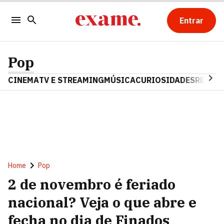
Entrar
Pop
CINEMA
TV E STREAMING
MÚSICA
CURIOSIDADES
REALIT
Home
Pop
2 de novembro é feriado
nacional? Veja o que abre e
fecha no dia de Finados