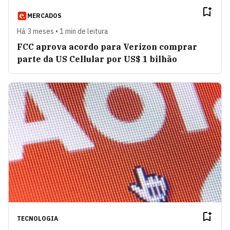
MERCADOS
Há 3 meses • 1 min de leitura
FCC aprova acordo para Verizon comprar
parte da US Cellular por US$ 1 bilhão
TECNOLOGIA