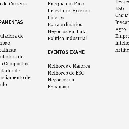
Despe
 de Carreira
Energia em Foco
ESG
Investir no Exterior
Casua
Líderes
RAMENTAS
Invest
Extraordinários
Agro
Negócios em Luta
culadora de
Empr
Política Industrial
cisão
Inteli
balhista
Artific
EVENTOS EXAME
culadora de
os Compostos
Melhores e Maiores
ulador de
Melhores do ESG
anciamento de
Negócios em
ulo
Expansão