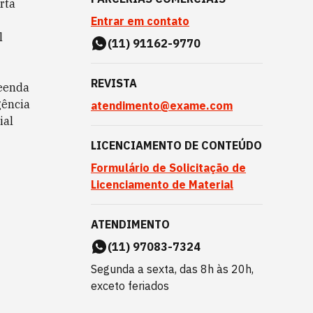
rta
Entrar em contato
l
(11) 91162-9770
REVISTA
eenda
gência
atendimento@exame.com
ial
LICENCIAMENTO DE CONTEÚDO
Formulário de Solicitação de
Licenciamento de Material
ATENDIMENTO
(11) 97083-7324
Segunda a sexta, das 8h às 20h,
exceto feriados