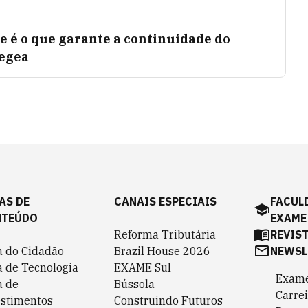
te é o que garante a continuidade do
Aegea
AS DE
CANAIS ESPECIAIS
FACUL
NTEÚDO
EXAME
Reforma Tributária
REVIS
a do Cidadão
Brazil House 2026
NEWSL
a de Tecnologia
EXAME Sul
Exame
a de
Bússola
Carrei
estimentos
Construindo Futuros