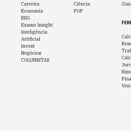
Carreira
Ciência
Guia
Economia
POP
ESG
FER
Exame Insight
Inteligência
Cal
Artificial
Res
Invest
Tra
Negócios
Cal
COLUNISTAS
Jur
Sim
Fin
Veíc