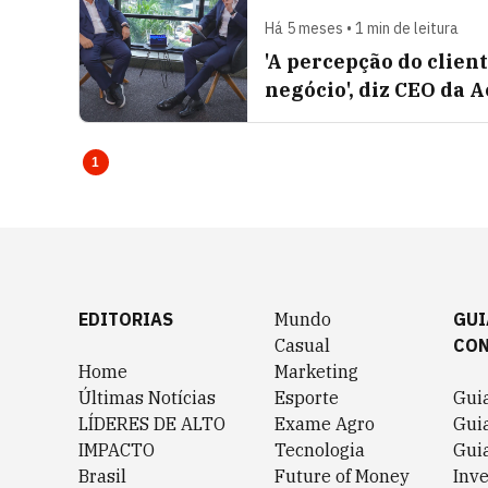
Há 5 meses • 1 min de leitura
'A percepção do clien
negócio', diz CEO da 
1
EDITORIAS
Mundo
GUI
Casual
CO
Home
Marketing
Últimas Notícias
Esporte
Gui
LÍDERES DE ALTO
Exame Agro
Gui
IMPACTO
Tecnologia
Gui
Brasil
Future of Money
Inv