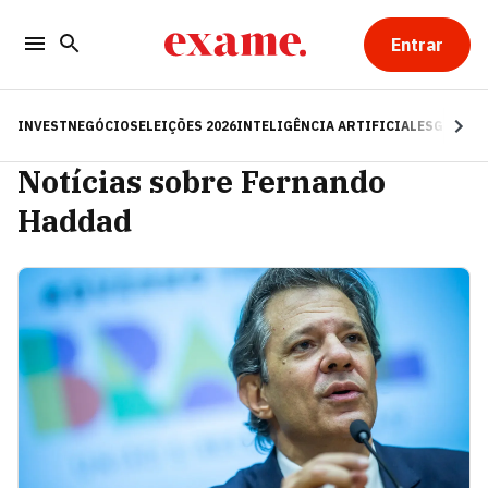
Entrar
INVEST
NEGÓCIOS
ELEIÇÕES 2026
INTELIGÊNCIA ARTIFICIAL
ESG
RE
Notícias sobre Fernando
Haddad