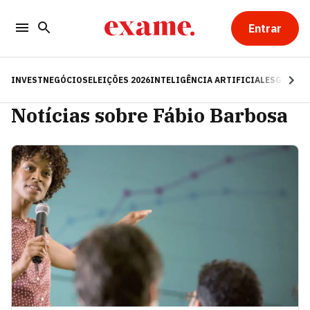
Entrar
INVEST
NEGÓCIOS
ELEIÇÕES 2026
INTELIGÊNCIA ARTIFICIAL
ESG
RE
Notícias sobre Fábio Barbosa