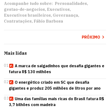
Acompanhe tudo sobre:
Personalidades
gestao-de-negocios
Executivos
Executivos brasileiros
Governança
Contratações
Fábio Barbosa
PRÓXIMO
Mais lidas
01
A marca de salgadinhos que desafia gigantes e
fatura R$ 130 milhões
02
O energético criado em SC que desafia
gigantes e produz 205 milhões de litros por ano
03
Uma das famílias mais ricas do Brasil fatura R$
3,7 bilhões com madeira