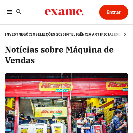
Entrar
INVEST
NEGÓCIOS
ELEIÇÕES 2026
INTELIGÊNCIA ARTIFICIAL
ESG
RE
Notícias sobre Máquina de
Vendas