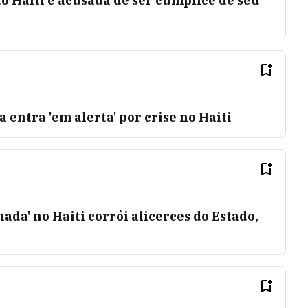
o Haiti é acusada de ser cúmplice de seu
entra 'em alerta' por crise no Haiti
ada' no Haiti corrói alicerces do Estado,