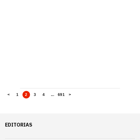
<
1
2
3
4
...
691
>
EDITORIAS