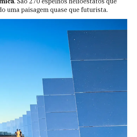
rmica
. São 270 espelhos helioestatos que
do uma paisagem quase que futurista.