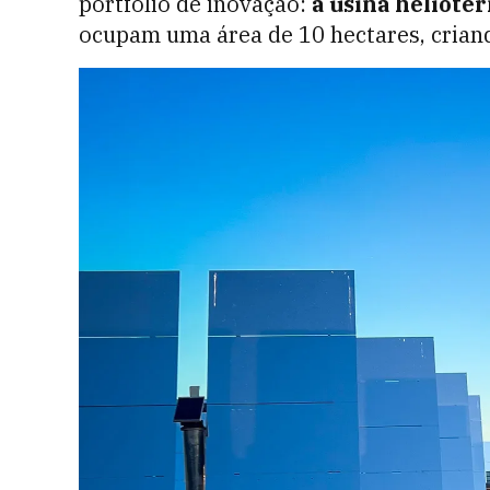
portfólio de inovação:
a usina helioté
ocupam uma área de 10 hectares, crian