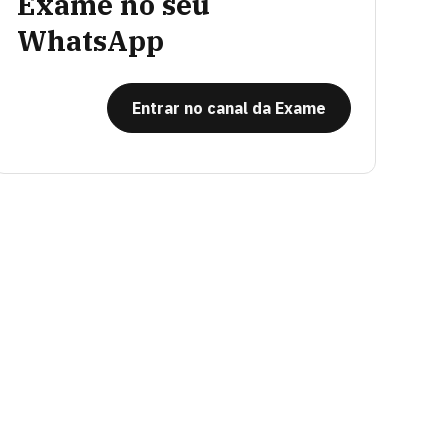
Exame no seu
WhatsApp
Entrar no canal da Exame