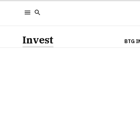
Invest
BTG I