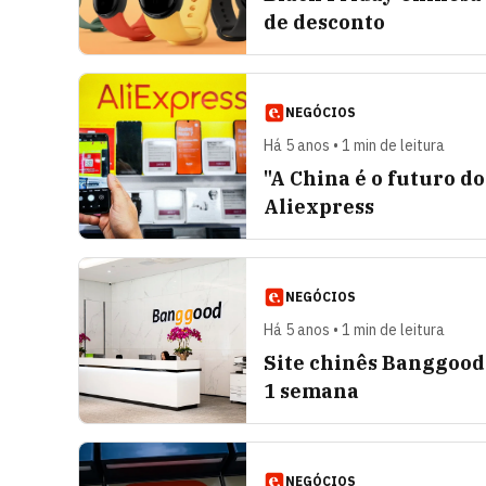
de desconto
NEGÓCIOS
Há 5 anos • 1 min de leitura
"A China é o futuro d
Aliexpress
NEGÓCIOS
Há 5 anos • 1 min de leitura
Site chinês Banggood 
1 semana
NEGÓCIOS