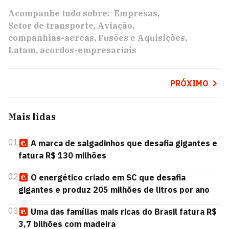
Acompanhe tudo sobre:
Empresas
Setor de transporte
Aviação
companhias-aereas
Fusões e Aquisições
Latam
acordos-empresariais
PRÓXIMO
Mais lidas
01
A marca de salgadinhos que desafia gigantes e
fatura R$ 130 milhões
02
O energético criado em SC que desafia
gigantes e produz 205 milhões de litros por ano
03
Uma das famílias mais ricas do Brasil fatura R$
3,7 bilhões com madeira