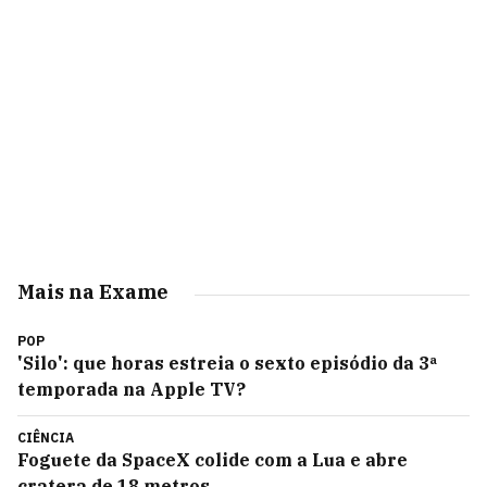
Mais na Exame
POP
'Silo': que horas estreia o sexto episódio da 3ª
temporada na Apple TV?
CIÊNCIA
Foguete da SpaceX colide com a Lua e abre
cratera de 18 metros