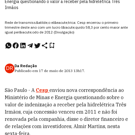
Energia questionando o valor a receber pela hidrelétrica Três
Irmãos
Rede de transmiss&atilde;o el&eacute;trica: Cesp encerrou o primeiro
trimestre deste ano com um lucro l&iacute;quido 58,3 por cento maior ante
igual per&iacute;odo de 2012 (Divulgação)
Da Redação
DR
Publicado em
17 de maio de 2013
13h17
.
São Paulo - A
Cesp
enviou nova correspondência ao
Ministério de Minas e Energia questionando sobre o
valor de indenização a receber pela hidrelétrica Três
Irmãos, cuja concessão venceu em 2011 e não foi
renovada pela companhia, disse o diretor financeiro e
de relações com investidores, Almir Martins, nesta
sexta-feira.