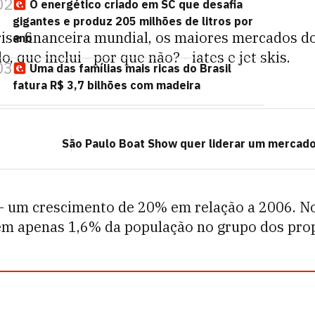
02
O energético criado em SC que desafia
gigantes e produz 205 milhões de litros por
 crise financeira mundial, os maiores mercados
ano
ue inclui - por que não? - iates e jet skis.
03
Uma das famílias mais ricas do Brasil
fatura R$ 3,7 bilhões com madeira
São Paulo Boat Show quer liderar um mercad
 um crescimento de 20% em relação a 2006. No 
tem apenas 1,6% da população no grupo dos prop