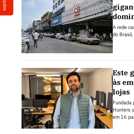
Pesquisa
gigan
domin
A rede ca
do Brasil
Este 
às em
lojas
Fundada p
Hunters u
em 16 pa