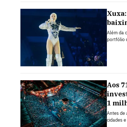
Xuxa:
baixi
Além da c
portfólio
Aos 71
inves
1 mil
Antes de 
cidades e