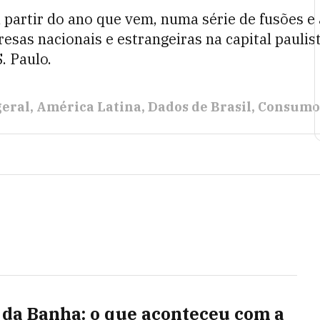
partir do ano que vem, numa série de fusões e 
resas nacionais e estrangeiras na capital pauli
. Paulo.
geral
América Latina
Dados de Brasil
Consumo
 da Banha: o que aconteceu com a