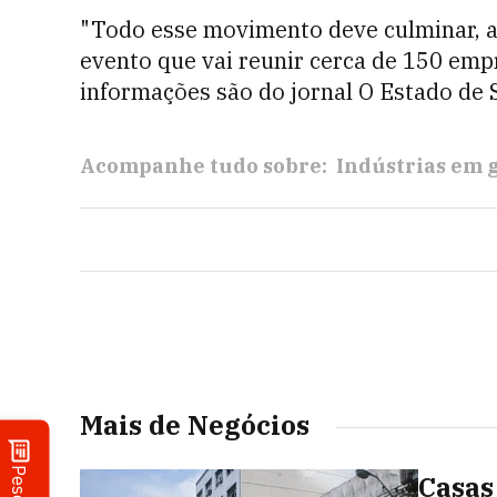
"Todo esse movimento deve culminar, a 
evento que vai reunir cerca de 150 emp
informações são do jornal O Estado de S
Acompanhe tudo sobre:
Indústrias em 
Mais de Negócios
Casas