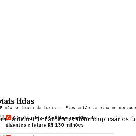
Mais lidas
01
A marca de salgadinhos que desafia
ra na indústria náutica, avaliam empresários do
gigantes e fatura R$ 130 milhões