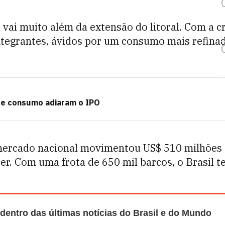
 e vai muito além da extensão do litoral. Com a
egrantes, ávidos por um consumo mais refinado, q
de consumo adiaram o IPO
mercado nacional movimentou US$ 510 milhões -
er. Com uma frota de 650 mil barcos, o Brasil 
 dentro das últimas notícias do Brasil e do Mundo