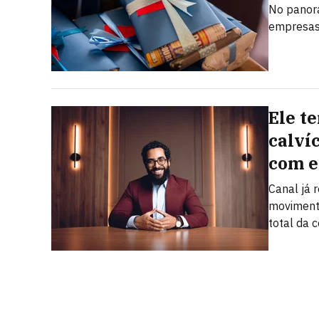
No panora
empresas 
Ele t
calví
com e
Canal já
moviment
total da 