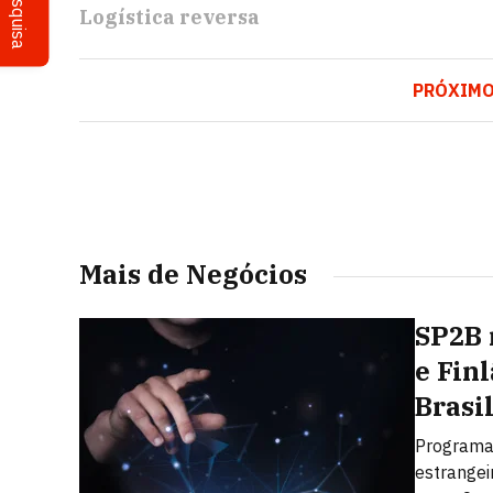
Pesquisa
Logística reversa
PRÓXIM
Mais de Negócios
SP2B 
e Fin
Brasi
Programa 
estrangei