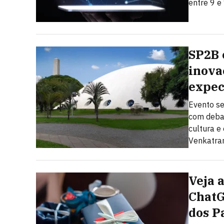
entre 9 e
SP2B 
inova
expec
Evento se
com debate
cultura 
Venkatram
Veja 
ChatG
dos P