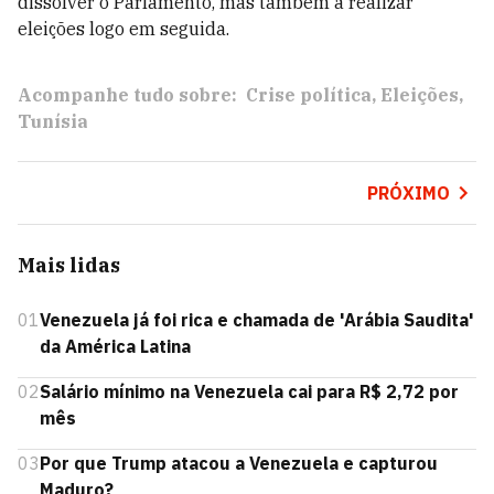
dissolver o Parlamento, mas também a realizar
eleições logo em seguida.
Acompanhe tudo sobre:
Crise política
Eleições
Tunísia
PRÓXIMO
Mais lidas
01
Venezuela já foi rica e chamada de 'Arábia Saudita'
da América Latina
02
Salário mínimo na Venezuela cai para R$ 2,72 por
mês
03
Por que Trump atacou a Venezuela e capturou
Maduro?