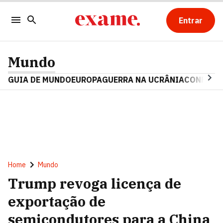
Entrar
Mundo
GUIA DE MUNDO
EUROPA
GUERRA NA UCRÂNIA
CONFLITO
Home
Mundo
Trump revoga licença de
exportação de
semicondutores para a China