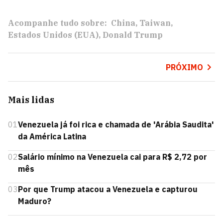
Acompanhe tudo sobre:
China
Taiwan
Estados Unidos (EUA)
Donald Trump
PRÓXIMO
Mais lidas
01
Venezuela já foi rica e chamada de 'Arábia Saudita'
da América Latina
02
Salário mínimo na Venezuela cai para R$ 2,72 por
mês
03
Por que Trump atacou a Venezuela e capturou
Maduro?