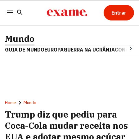
Entrar
Mundo
GUIA DE MUNDO
EUROPA
GUERRA NA UCRÂNIA
CONFLITO
Home
Mundo
Trump diz que pediu para
Coca-Cola mudar receita nos
EUA e adotar mesmo açúcar