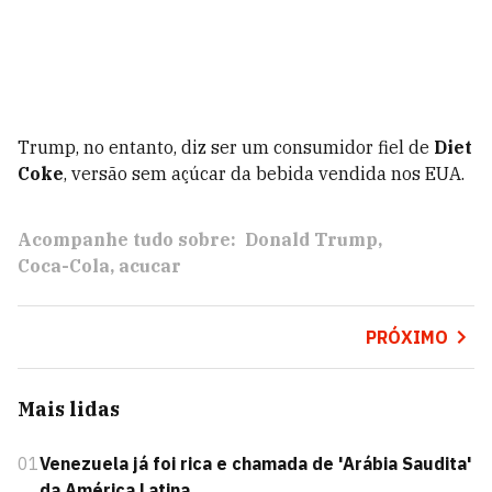
Trump, no entanto, diz ser um consumidor fiel de
Diet
Coke
, versão sem açúcar da bebida vendida nos EUA.
Acompanhe tudo sobre:
Donald Trump
Coca-Cola
acucar
PRÓXIMO
Mais lidas
01
Venezuela já foi rica e chamada de 'Arábia Saudita'
da América Latina